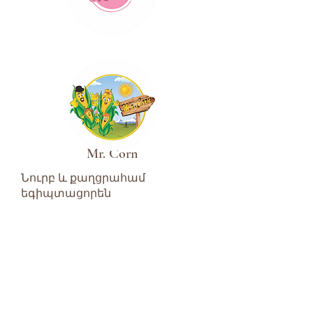
Mr. Corn
Նուրբ և քաղցրահամ
եգիպտացորեն