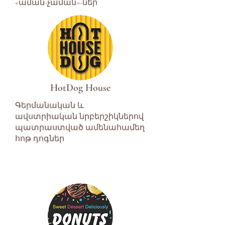
«աման-չաման»-ներ
HotDog House
Գերմանական և
ավստրիական նրբերշիկներով
պատրաստված ամենահամեղ
հոթ դոգներ