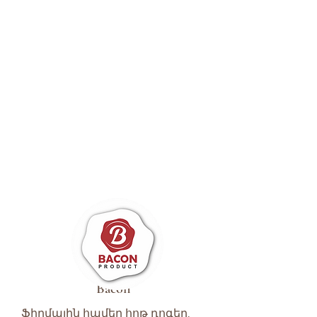
Bacon
Ֆիրմային համեղ հոթ դոգեր,