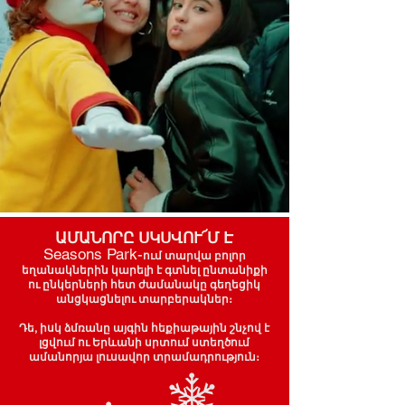
ԱՄԱՆՈՐԸ ՍԿՍՎՈՒ՜Մ Է
Seasons Park-
ում տարվա բոլոր
եղանակներին կարելի է գտնել ընտանիքի
ու ընկերների հետ ժամանակը գեղեցիկ
անցկացնելու տարբերակներ։
Դե, իսկ ձմռանը այգին հեքիաթային շնչով է
լցվում ու Երևանի սրտում ստեղծում
ամանորյա լուսավոր տրամադրություն։