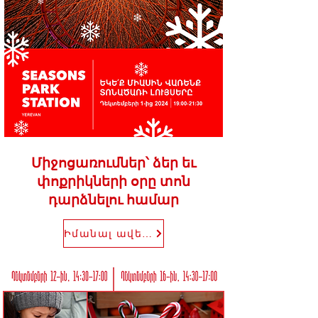
Միջոցառումներ՝ ձեր եւ
փոքրիկների օրը տոն
դարձնելու համար
Իմանալ ավելին