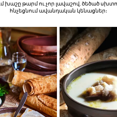
ում խաշը թարմ ու չոր լավաշով, ծեծած սխտ
հնչեցնում ավանդական կենացներ։