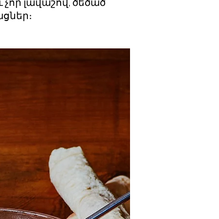
 չոր լավաշով, ծեծած
ացներ։