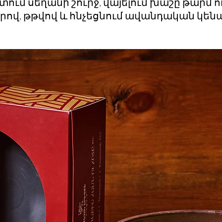
ւմ սեղանի շուրջ, վայելում խաշը թարմ ու
ով, թթվով և հնչեցնում ավանդական կեն